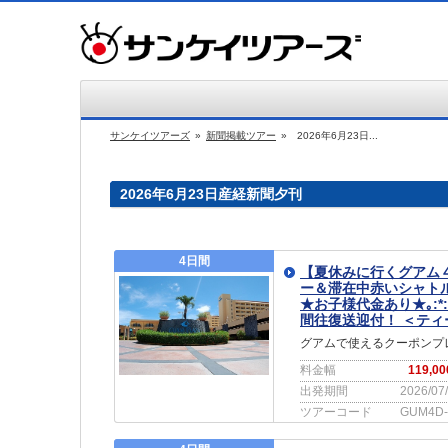
サンケイツアーズ
»
新聞掲載ツアー
»
2026年6月23日...
2026年6月23日産経新聞夕刊
4日間
【夏休みに行くグアム
ー＆滞在中赤いシャト
★お子様代金あり★｡:
間往復送迎付！ ＜テ
グアムで使えるクーポンプ
料金幅
119,0
出発期間
2026/07
ツアーコード
GUM4D-