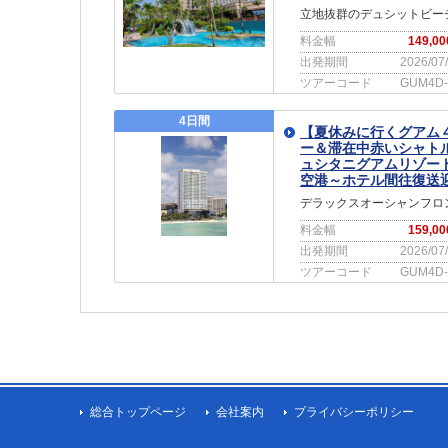
立地抜群のデュシットビー
料金幅
149,0
出発期間
2026/07
ツアーコード
GUM4D-
4日間
【夏休みに行くグアム
ー＆滞在中赤いシャト
ュシタニグアムリゾート
空港～ホテル間往復送
デラックスオーシャンフロ
料金幅
159,0
出発期間
2026/07
ツアーコード
GUM4D-
総合トップページ
会社案内
プライバシーポリシー