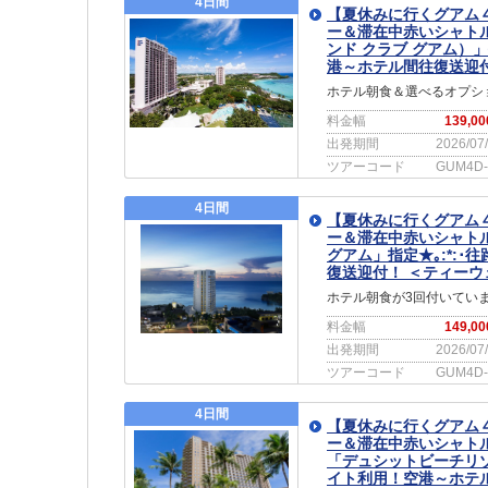
4日間
【夏休みに行くグアム
ー＆滞在中赤いシャト
ンド クラブ グアム）
港～ホテル間往復送迎
ホテル朝食＆選べるオプシ
料金幅
139,0
出発期間
2026/07
ツアーコード
GUM4D-
4日間
【夏休みに行くグアム
ー＆滞在中赤いシャト
グアム」指定★｡:*:
復送迎付！ ＜ティーウ
ホテル朝食が3回付いてい
料金幅
149,0
出発期間
2026/07
ツアーコード
GUM4D-
4日間
【夏休みに行くグアム
ー＆滞在中赤いシャト
「デュシットビーチリゾ
イト利用！空港～ホテ