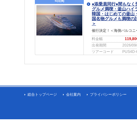
4日間
●添乗員同行●間もな
グルメ満喫・釜山ハイ
韓国・はじめての釜山
国名物グルメも満喫の
＞
催行決定！＜海側バルコニ
料金幅
119,8
出発期間
2026/09
ツアーコード
PUS4D-
総合トップページ
会社案内
プライバシーポリシー