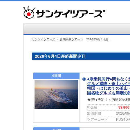
サンケイツアーズ
»
新聞掲載ツアー
»
2026年6月4日産...
2026年6月4日産経新聞夕刊
4日間
●添乗員同行●間もな
グルメ満喫・釜山ハイ
韓国・はじめての釜山
国名物グルメも満喫の
★催行決定！＜内側客室利
料金幅
89,80
出発期間
2026/09
ツアーコード
PUS4D-