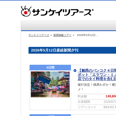
サンケイツアーズ
»
新聞掲載ツアー
»
2026年5月12日...
2026年5月12日産経新聞夕刊
4日間
【魅惑のバンコク４日
ポット「エラワン・ミ
店でのタイ料理を含む計
催行決定！残席わずか！燃
メ！
料金幅
149,8
出発期間
2026/07
ツアーコード
BKK4D-