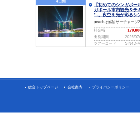
4日間
【初めてのシンガポー
ガポール市内観光＆チ
*:.。夜空を光が彩る
peachは燃油サーチャ
料金幅
179,8
出発期間
2026/07
ツアーコード
SIN4D-M
総合トップページ
会社案内
プライバシーポリシー