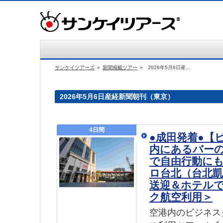
サンケイツアーズ
»
新聞掲載ツアー
»
2026年5月6日産...
2026年5月6日産経新聞朝刊（東京）
4日間
●成田発着●【
内にあるバー
で自由行動に
ロ台北（台北凱
送迎＆ホテル
ク航空利用＞
空港内のビジネス