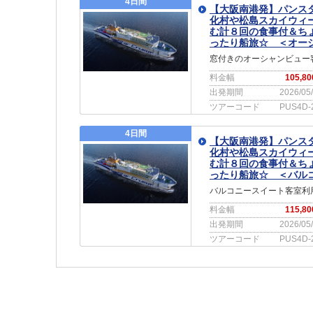
4日間
【大阪南港発】パンス
化村や松島スカイウィ
む計８回の食事付＆ち
ったり船旅☆ ＜オー
窓付きのオーシャンビュー客室
料金幅
105,8
出発期間
2026/05
ツアーコード
PUS4D-
4日間
【大阪南港発】パンス
化村や松島スカイウィ
む計８回の食事付＆ち
ったり船旅☆ ＜バル
バルコニースイート客室利用
料金幅
115,8
出発期間
2026/05
ツアーコード
PUS4D-