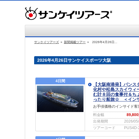
サンケイツアーズ
»
新聞掲載ツアー
»
2026年4月26日...
2026年4月26日サンケイスポーツ大阪
4日間
【大阪南港発】パンス
化村や松島スカイウィ
む計８回の食事付＆ち
ったり船旅☆ ＜イン
お手頃価格のインサイド客室利
料金幅
89,80
出発期間
2026/05
ツアーコード
PUS4D-