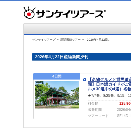
サンケイツアーズ
»
新聞掲載ツアー
»
2026年4月22日...
2026年4月22日産経新聞夕刊
4日間
【名物グルメと世界遺
間】日本語ガイドがご
ルメ30選中の4選）名
★7/7発、8/25発、9/
料金幅
125,8
出発期間
2026/04
ツアーコード
SEL4D-