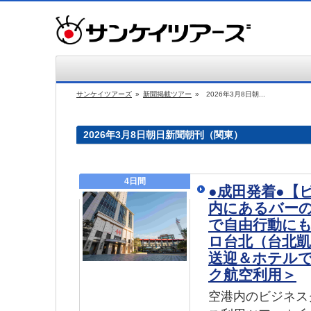
サンケイツアーズ
»
新聞掲載ツアー
»
2026年3月8日朝...
2026年3月8日朝日新聞朝刊（関東）
4日間
●成田発着●【
内にあるバー
で自由行動に
ロ台北（台北凱
送迎＆ホテル
ク航空利用＞
空港内のビジネス