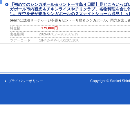
【初めてのシンガポール＆セントーサ島４日間】見どころいっぱ
ガポール市内観光＆チキンライスやチリクラブ、名物料理を含む
*:.。夜空を光が彩るシンガポールの２大ナイトショーも必見！ ＜
peachは燃油サーチャージ不要★セントーサ島＆シンガポール、両方お楽し
料金幅
179,800円
出発期間
2026/07/17～2026/09/19
ツアーコード
SIN4D-MM-IBISS26510K
プライバシーポリシー
Copyright © Sankei Shinbu