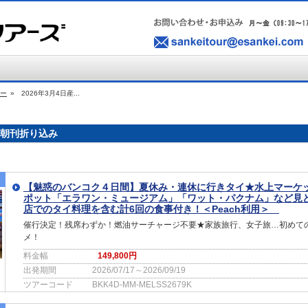
ー
»
2026年3月4日産...
聞朝刊折り込み
【魅惑のバンコク４日間】夏休み・連休に行きタイ★水上マーケ
ポット「エラワン・ミュージアム」「ワット・パクナム」など見
店でのタイ料理を含む計6回の食事付き！＜Peach利用＞
催行決定！残席わずか！燃油サーチャージ不要★家族旅行、女子旅…初めて
メ！
料金幅
149,800円
出発期間
2026/07/17～2026/09/19
ツアーコード
BKK4D-MM-MELSS2679K