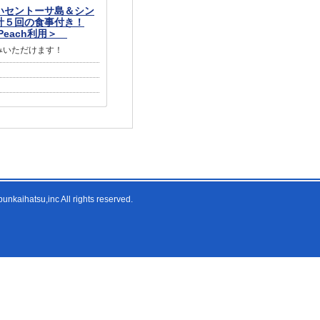
いセントーサ島＆シン
計５回の食事付き！
Peach利用＞
みいただけます！
nkaihatsu,inc All rights reserved.