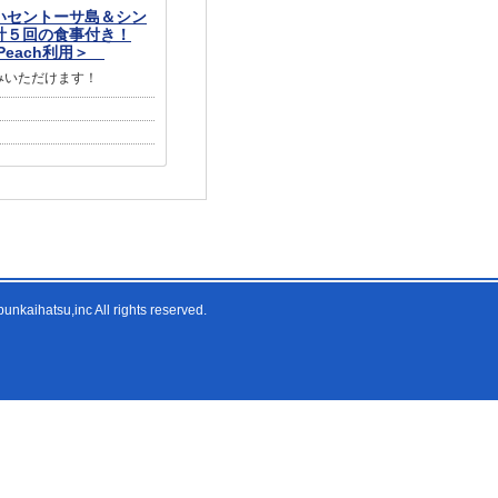
いセントーサ島＆シン
計５回の食事付き！
Peach利用＞
みいただけます！
nkaihatsu,inc All rights reserved.