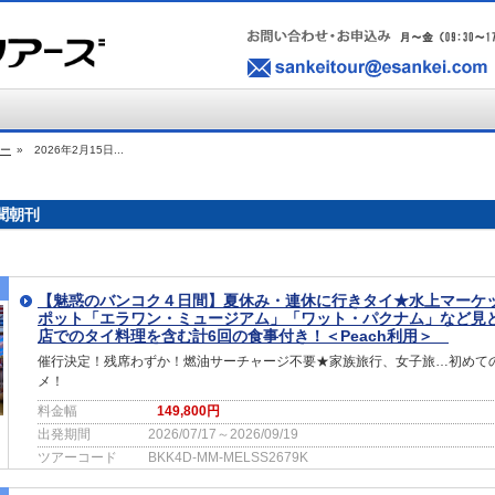
ー
»
2026年2月15日...
新聞朝刊
【魅惑のバンコク４日間】夏休み・連休に行きタイ★水上マーケ
ポット「エラワン・ミュージアム」「ワット・パクナム」など見
店でのタイ料理を含む計6回の食事付き！＜Peach利用＞
催行決定！残席わずか！燃油サーチャージ不要★家族旅行、女子旅…初めて
メ！
料金幅
149,800円
出発期間
2026/07/17～2026/09/19
ツアーコード
BKK4D-MM-MELSS2679K