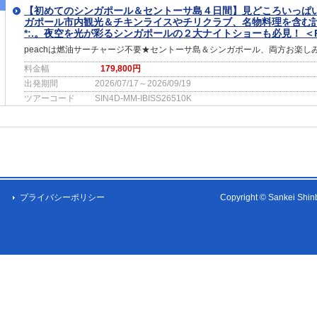
【初めてのシンガポール＆セントーサ島４日間】見どころいっぱ
ガポール市内観光＆チキンライスやチリクラブ、名物料理を含む
*:.。夜空を光が彩るシンガポールの２大ナイトショーも必見！ ＜
peachは燃油サーチャージ不要★セントーサ島＆シンガポール、両方お楽し
料金幅
179,800円
出発期間
2026/07/17～2026/09/19
ツアーコード
SIN4D-MM-IBISS26510K
プライバシーポリシー
Copyright © Sankei Shinbu